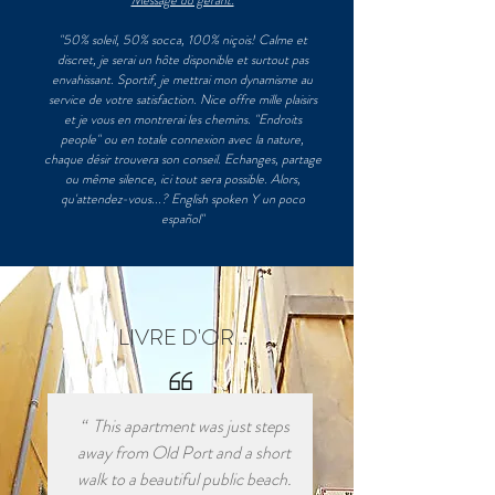
Message du gérant:
"50% soleil, 50% socca, 100% niçois! Calme et
discret, je serai un hôte disponible et surtout pas
envahissant. Sportif, je mettrai mon dynamisme au
service de votre satisfaction. Nice offre mille plaisirs
et je vous en montrerai les chemins. "Endroits
people" ou en totale connexion avec la nature,
chaque désir trouvera son conseil. Echanges, partage
ou même silence, ici tout sera possible. Alors,
qu'attendez-vous...? English spoken Y un poco
español"
LIVRE D'OR ..
“ This apartment was just steps
away from Old Port and a short
walk to a beautiful public beach.