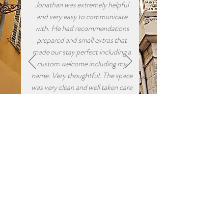
Jonathan was extremely helpful
and very easy to communicate
with. He had recommendations
prepared and small extras that
made our stay perfect including a
custom welcome including my
name. Very thoughtful. The space
was very clean and well taken care
off. Everything was exactly right.
We would definitely recommend it
to anyone wanting to stay in Nice!
We were even lucky enough to take
in Fete du Port while we were in
Nice.
”
.
HOST for YOU
NOUS CONTACTER