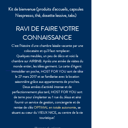
Kit de bienvenue (produits d'accueils, capsules
Nespresso, thé, dosette lessive, tabs)
RAVI DE FAIRE VOTRE
CONNAISSANCE
C'est l'histoire d'une chambre laissée vacante par une
colocataire et qu'il faut remplacer.
Quelques meubles, un peu de déco et voici la
chambre sur AIRBNB. Après une année de visites du
monde entier, les idées germent.
La carte d'Agent
Immobilier en poche, HOST FOR YOU sort de tête
le 27 mars 2017 et se familiarise avec la location
saisonnière grâce aux appartements de proches.
Deux années d'activité intense et de
perfectionnement plus tard, HOST FOR YOU sort
de terre pour s'implanter
au 1 rue du Jésus et ainsi
fournir un service de gestion, conciergerie et de
remise de clés
OPTIMAL en totale autonomie
, se
situant au
cœur
du VIEUX NICE, au centre de la vie
touristique!